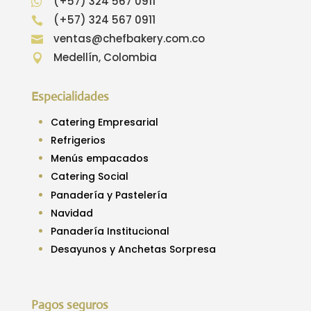
(+57) 324 567 0911

(+57) 324 567 0911

ventas@chefbakery.com.co

Medellín, Colombia

Especialidades
Catering Empresarial
Refrigerios
Menús empacados
Catering Social
Panadería y Pastelería
Navidad
Panadería Institucional
Desayunos y Anchetas Sorpresa
Pagos seguros