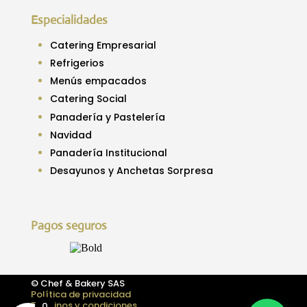
Especialidades
Catering Empresarial
Refrigerios
Menús empacados
Catering Social
Panadería y Pastelería
Navidad
Panadería Institucional
Desayunos y Anchetas Sorpresa
Pagos seguros
© Chef & Bakery SAS
Política de privacidad
Términos y condiciones
0