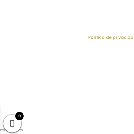
© Chef & Bakery SAS ·
Política de privacid
0