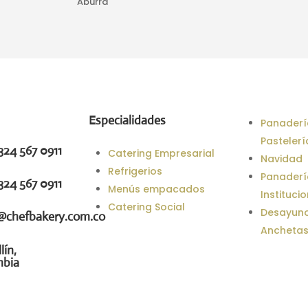
Aburrá
Especialidades
Panaderí
Pastelerí
324 567 0911
Catering Empresarial
Navidad
Refrigerios
Panaderí
324 567 0911
Menús empacados
Instituci
Catering Social
Desayuno
@chefbakery.com.co
Anchetas
lín,
mbia