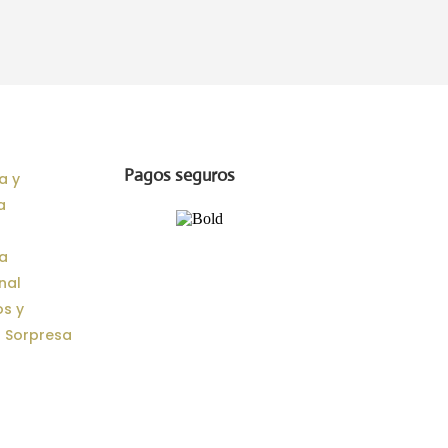
Pagos seguros
a y
a
a
onal
s y
 Sorpresa